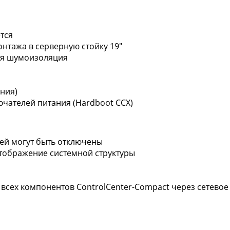
тся
нтажа в серверную стойку 19"
ая шумоизоляция
ения)
чателей питания (Hardboot CCX)
лей могут быть отключены
тображение системной структуры
всех компонентов ControlCenter-Compact через сетево