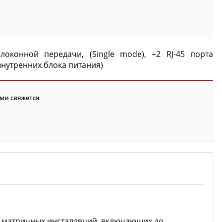
конной передачи, (Single mode), +2 RJ-45 порта
а внутренних блока питания)
ми свяжется
 матричных инсталляций, включающих до