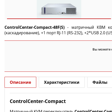
ControlCenter-Compact-48F(S)
- матричный КВМ ко
(каскадирование), +1 порт RJ-11 (RS-232), +2*USB 2.0 
Вы можете 
Описание
Характеристики
Файлы
ControlCenter-Compact
Матричный KVM переключатель
ControlCenter-Co