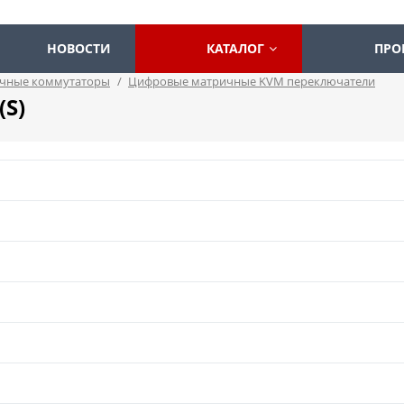
НОВОСТИ
КАТАЛОГ
ПРО
чные коммутаторы
/
Цифровые матричные KVM переключатели
(S)