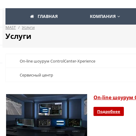
ГЛАВНАЯ
КОМПАНИЯ
MAST
/
Услуги
Услуги
On-line шоурум ControlCenter-Xperience
Сервисный центр
On-line шоурум C
Подробнее