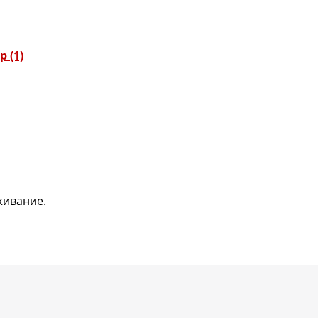
 (1)
живание.