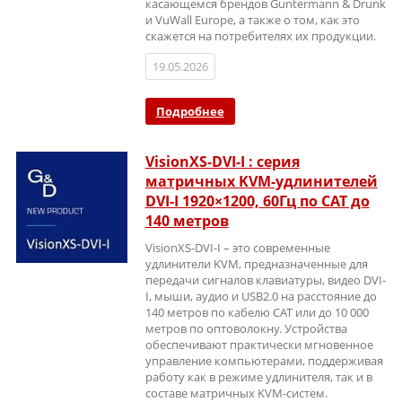
касающемся брендов Guntermann & Drunk
и VuWall Europe, а также о том, как это
скажется на потребителях их продукции.
19.05.2026
Подробнее
VisionXS-DVI-I : серия
матричных KVM-удлинителей
DVI-I 1920×1200, 60Гц по CAT до
140 метров
VisionXS-DVI-I – это современные
удлинители KVM, предназначенные для
передачи сигналов клавиатуры, видео DVI-
I, мыши, аудио и USB2.0 на расстояние до
140 метров по кабелю CAT или до 10 000
метров по оптоволокну. Устройства
обеспечивают практически мгновенное
управление компьютерами, поддерживая
работу как в режиме удлинителя, так и в
составе матричных KVM-систем.