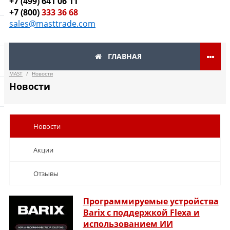
+7 (499) 641 06 11
+7 (800)
333 36 68
sales@masttrade.com
ГЛАВНАЯ
MAST
/
Новости
Новости
Новости
Акции
Отзывы
Программируемые устройства
Barix с поддержкой Flexa и
использованием ИИ