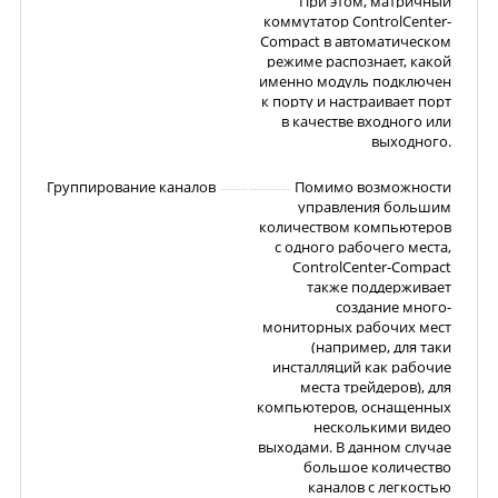
При этом, матричный
коммутатор ControlCenter-
Compact в автоматическом
режиме распознает, какой
именно модуль подключен
к порту и настраивает порт
в качестве входного или
выходного.
Группирование каналов
Помимо возможности
управления большим
количеством компьютеров
с одного рабочего места,
ControlCenter-Compact
также поддерживает
создание много-
мониторных рабочих мест
(например, для таки
инсталляций как рабочие
места трейдеров), для
компьютеров, оснащенных
несколькими видео
выходами. В данном случае
большое количество
каналов с легкостью