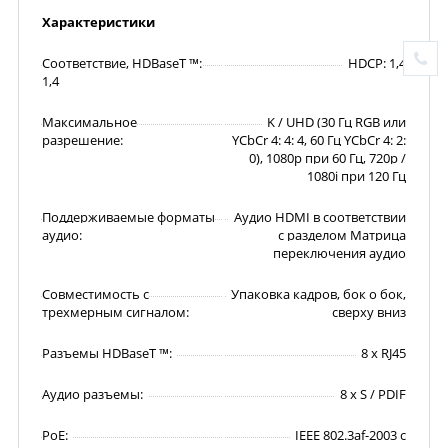
Характеристики
Соответствие, HDBaseT ™:
HDCP: 1,4
1,4
Максимальное
K / UHD (30 Гц RGB или
разрешение:
YCbCr 4: 4: 4, 60 Гц YCbCr 4: 2:
0), 1080p при 60 Гц, 720p /
1080i при 120 Гц
Поддерживаемые форматы
Аудио HDMI в соответствии
аудио:
с разделом Матрица
переключения аудио
Совместимость с
Упаковка кадров, бок о бок,
трехмерным сигналом:
сверху вниз
Разъемы HDBaseT ™:
8 х RJ45
Аудио разъемы:
8 х S / PDIF
PoE:
IEEE 802.3af-2003 с