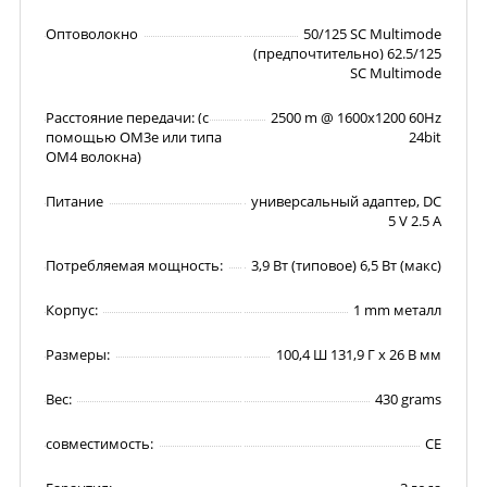
Оптоволокно
50/125 SC Multimode
(предпочтительно) 62.5/125
SC Multimode
Расстояние передачи: (с
2500 m @ 1600x1200 60Hz
помощью OM3e или типа
24bit
ОМ4 волокна)
Питание
универсальный адаптер, DC
5 V 2.5 A
Потребляемая мощность:
3,9 Вт (типовое) 6,5 Вт (макс)
Корпус:
1 mm металл
Размеры:
100,4 Ш 131,9 Г x 26 В мм
Вес:
430 grams
совместимость:
CE