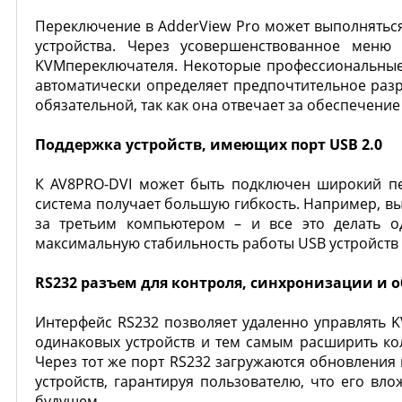
Переключение в AdderView Pro может выполнятьс
устройства. Через усовершенствованное меню
KVMпереключателя. Некоторые профессиональные 
автоматически определяет предпочтительное разр
обязательной, так как она отвечает за обеспечени
Поддержка устройств, имеющих порт USB 2.0
К AV8PRO-DVI может быть подключен широкий пер
система получает большую гибкость. Например, вы
за третьим компьютером – и все это делать о
максимальную стабильность работы USB устройст
RS232 разъем для контроля, синхронизации и 
Интерфейс RS232 позволяет удаленно управлять K
одинаковых устройств и тем самым расширить кол
Через тот же порт RS232 загружаются обновлени
устройств, гарантируя пользователю, что его вл
будущем.