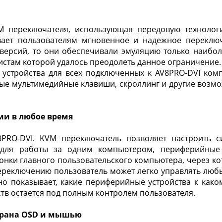
M переключателя, использующая передовую технологи
вает пользователям мгновенное и надежное переклю
 версий, то они обеспечивали эмуляцию только наиб
стам которой удалось преодолеть данное ограничение. 
стройства для всех подключенных к AV8PRO-DVI компь
ые мультимедийные клавиши, скроллинг и другие возм
ми в любое время
8PRO-DVI. KVM переключатель позволяет настроить си
 для работы за одним компьютером, периферийные у
онки главного пользовательского компьютера, через ко
 переключению пользователь может легко управлять лю
но показывает, какие периферийные устройства к како
тв остается под полным контролем пользователя.
крана OSD и мышью