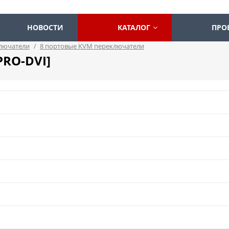
НОВОСТИ
КАТАЛОГ
ПРО
лючатели
/
8 портовые KVM переключатели
PRO-DVI]