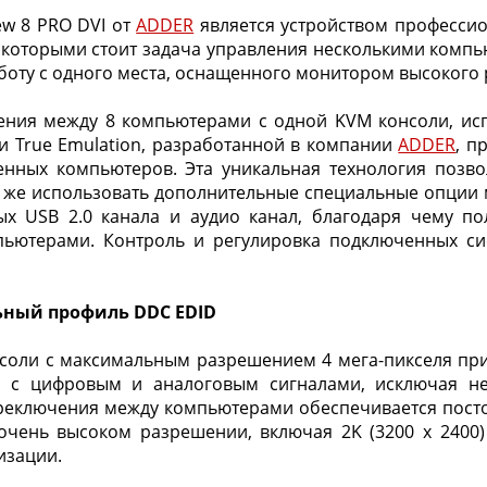
ew 8 PRO DVI от
ADDER
является устройством професси
ед которыми стоит задача управления несколькими ком
боту с одного места, оснащенного монитором высокого
ния между 8 компьютерами с одной KVM консоли, исп
и True Emulation, разработанной в компании
ADDER
, п
нных компьютеров. Эта уникальная технология позв
 же использовать дополнительные специальные опции м
х USB 2.0 канала и аудио канал, благодаря чему по
мпьютерами. Контроль и регулировка подключенных си
льный профиль DDC EDID
соли с максимальным разрешением 4 мега-пикселя при ч
 с цифровым и аналоговым сигналами, исключая нео
еключения между компьютерами обеспечивается постоя
очень высоком разрешении, включая 2K (3200 x 2400)
изации.