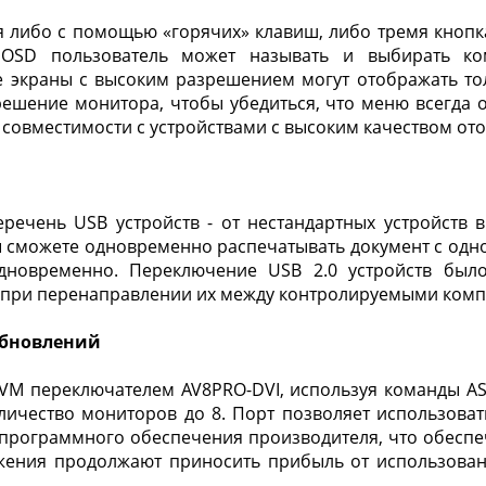
я либо с помощью «горячих» клавиш, либо тремя кноп
 OSD пользователь может называть и выбирать ко
экраны с высоким разрешением могут отображать тол
ешение монитора, чтобы убедиться, что меню всегда о
е совместимости с устройствами с высоким качеством от
ечень USB устройств - от нестандартных устройств в
 сможете одновременно распечатывать документ с одно
дновременно. Переключение USB 2.0 устройств было
в при перенаправлении их между контролируемыми ком
обновлений
VM переключателем AV8PRO-DVI, используя команды ASC
ичество мониторов до 8. Порт позволяет использоват
я программного обеспечения производителя, что обесп
ожения продолжают приносить прибыль от использован