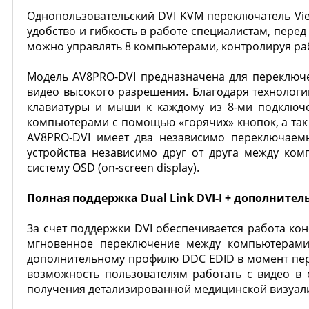
Однопользовательский DVI KVM переключатель Vi
удобство и гибкость в работе специалистам, пер
можно управлять 8 компьютерами, контролируя ра
Модель АV8PRO-DVI предназначена для переключе
видео высокого разрешения. Благодаря технологи
клавиатуры и мыши к каждому из 8-ми подключе
компьютерами с помощью «горячих» кнопок, а так
АV8PRO-DVI имеет два независимо переключаемы
устройства независимо друг от друга между ко
систему OSD (on-screen display).
Полная поддержка Dual Link DVI-I + дополните
За счет поддержки DVI обеспечивается работа кон
мгновенное переключение между компьютерами
дополнительному профилю DDC EDID в момент пер
возможность пользователям работать с видео в 
получения детализированной медицинской визуал