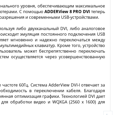
онального уровня, обеспечивающим максимальное
пьютерами. С помощью
ADDERView 8 PRO DVI
теперь
 разрешения и современными USB-устройствами.
ользуя либо двухканальный DVI, либо аналоговое
роисходит эмуляция постоянного подключения USB
оляет мгновенно и надежно переключаться между
ультимедийных клавиатур. Кроме того, устройство
льзователь может беспрепятственно переключать
стем осуществляется через усовершенствованную
астоте 60Гц. Система AdderView DVI-I отвечает за
бходимость в переключении кабеля. Благодаря
нная оптимизация графики. Технологией DVI дает
 для обработки видео и WQXGA (2560 x 1600) для