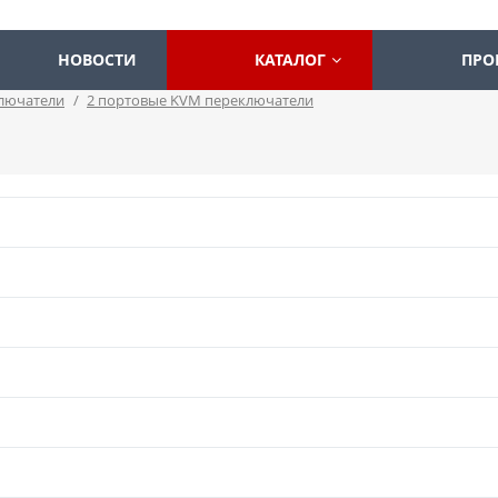
НОВОСТИ
КАТАЛОГ
ПРО
лючатели
/
2 портовые KVM переключатели