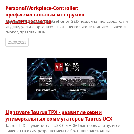
PersonalWorkplace-Controller:
профессиональный инструмент
мультипросмотра
PersonalWorkplace-Controller
от G&D позволяет пользователям
индивидуально организовывать несколько источников видео и
гибко управлять ими
26.09.2023
Lightware Taurus TPX - развитие серии
универсальных коммутаторов Taurus UCX
Taurus TPX — удлинитель USB-C и HDMI для передачи аудио и
видео с высоким разрешением на большие расстояния.