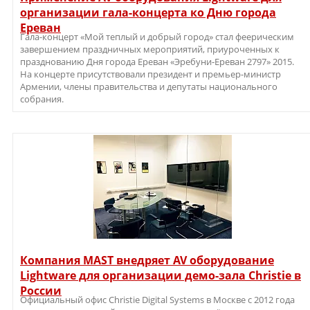
организации гала-концерта ко Дню города
Ереван
Гала-концерт «Мой теплый и добрый город» стал феерическим
завершением праздничных мероприятий, приуроченных к
празднованию Дня города Ереван «Эребуни-Ереван 2797» 2015.
На концерте присутствовали президент и премьер-министр
Армении, члены правительства и депутаты национального
собрания.
Компания MAST внедряет AV оборудование
Lightware для организации демо-зала Christie в
России
Официальный офис Christie Digital Systems в Москве с 2012 года