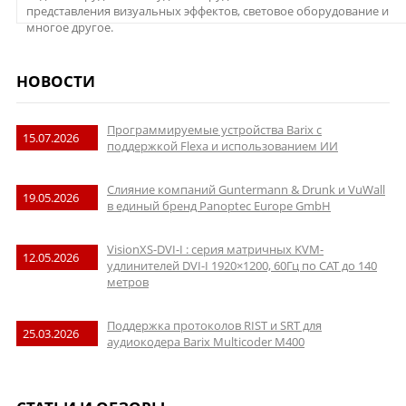
представления визуальных эффектов, световое оборудование и
многое другое.
НОВОСТИ
Программируемые устройства Barix с
15.07.2026
поддержкой Flexa и использованием ИИ
Слияние компаний Guntermann & Drunk и VuWall
19.05.2026
в единый бренд Panoptec Europe GmbH
VisionXS-DVI-I : серия матричных KVM-
12.05.2026
удлинителей DVI-I 1920×1200, 60Гц по CAT до 140
метров
Поддержка протоколов RIST и SRT для
25.03.2026
аудиокодера Barix Multicoder M400