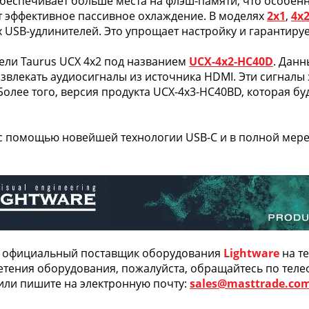
 обеспечивает больше места на флэш-памяти, что особен
т эффективное пассивное охлаждение. В моделях
2х1
,
4х
х USB-удлинителей. Это упрощает настройку и гарантир
ели Taurus UCX 4x2 под названием
UCX-4x2-HC40D
. Дан
звлекать аудиосигналы из источника HDMI. Эти сигналы
Более того, версия продукта UCX-4x3-HC40BD, которая б
с помощью новейшей технологии USB-C и в полной мере
 официальный поставщик оборудования
Lightware
на т
тения оборудования, пожалуйста, обращайтесь по тел
или пишите на электронную почту:
sales@masttrade.co