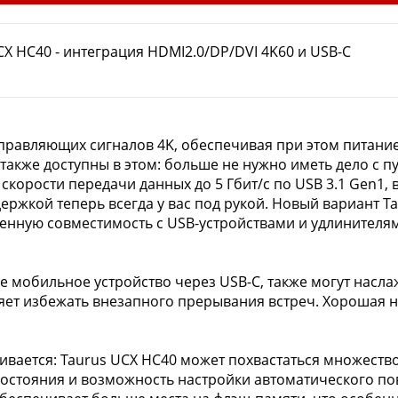
 HC40 - интеграция HDMI2.0/DP/DVI 4K60 и USB-C
правляющих сигналов 4K, обеспечивая при этом питание
акже доступны в этом: больше не нужно иметь дело с пу
скорости передачи данных до 5 Гбит/с по USB 3.1 Gen1,
держкой теперь всегда у вас под рукой. Новый вариант
нную совместимость с USB-устройствами и удлинителям
мобильное устройство через USB-C, также могут наслажд
оляет избежать внезапного прерывания встреч. Хорошая
ивается: Taurus UCX HC40 может похвастаться множест
состояния и возможность настройки автоматического п