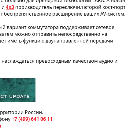
но полезно для брендовой технологии LARA. А новая
2
и
4х3
производитель переключил второй хост-порт
ует беспрепятственное расширение ваших AV-систем.
ный вариант коммутатора поддерживает сетевое
 затем можно отправить непосредственно на
удет иметь функцию двунаправленной передачи
 наслаждаться превосходным качеством аудио и
ерритории России.
ефону
+7 (499) 641 06 11
m