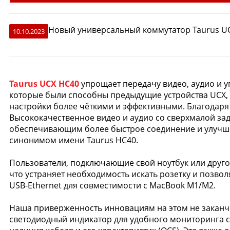
Новый универсальный коммутатор Taurus UCX
10.10.2023
Taurus UCX HC40
упрощает передачу видео, аудио и у
которые были способны предыдущие устройства UCX, т
настройки более чёткими и эффективными. Благодаря 
Высококачественное видео и аудио со сверхмалой за
обеспечивающим более быстрое соединение и улучше
синонимом имени Taurus HC40.
Пользователи, подключающие свой ноутбук или другое 
что устраняет необходимость искать розетку и позв
USB-Ethernet для совместимости с MacBook M1/M2.
Наша приверженность инновациям на этом не заканч
светодиодный индикатор для удобного мониторинга 