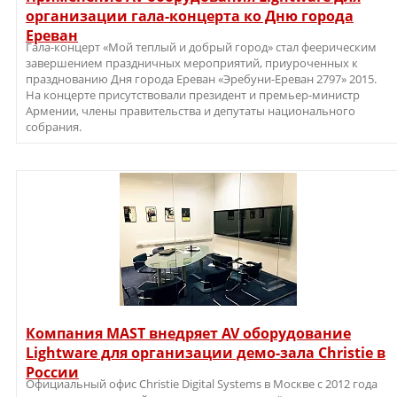
организации гала-концерта ко Дню города
Ереван
Гала-концерт «Мой теплый и добрый город» стал феерическим
завершением праздничных мероприятий, приуроченных к
празднованию Дня города Ереван «Эребуни-Ереван 2797» 2015.
На концерте присутствовали президент и премьер-министр
Армении, члены правительства и депутаты национального
собрания.
Компания MAST внедряет AV оборудование
Lightware для организации демо-зала Christie в
России
Официальный офис Christie Digital Systems в Москве с 2012 года