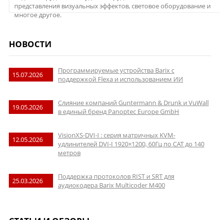
представления визуальных эффектов, световое оборудование и
многое другое.
НОВОСТИ
Программируемые устройства Barix с
15.07.2026
поддержкой Flexa и использованием ИИ
Слияние компаний Guntermann & Drunk и VuWall
19.05.2026
в единый бренд Panoptec Europe GmbH
VisionXS-DVI-I : серия матричных KVM-
12.05.2026
удлинителей DVI-I 1920×1200, 60Гц по CAT до 140
метров
Поддержка протоколов RIST и SRT для
25.03.2026
аудиокодера Barix Multicoder M400