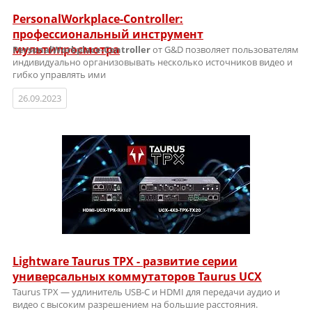
PersonalWorkplace-Controller:
профессиональный инструмент
мультипросмотра
PersonalWorkplace-Controller
от G&D позволяет пользователям
индивидуально организовывать несколько источников видео и
гибко управлять ими
26.09.2023
Lightware Taurus TPX - развитие серии
универсальных коммутаторов Taurus UCX
Taurus TPX — удлинитель USB-C и HDMI для передачи аудио и
видео с высоким разрешением на большие расстояния.