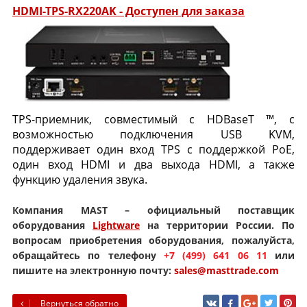
HDMI-TPS-RX220AK - Доступен для заказа
TPS-приемник, совместимый с HDBaseT ™, с
возможностью подключения USB KVM,
поддерживает один вход TPS с поддержкой PoE,
один вход HDMI и два выхода HDMI, а также
функцию удаления звука.
Компания MAST – официальный поставщик
оборудования
Lightware
на территории России. По
вопросам приобретения оборудования, пожалуйста,
обращайтесь по телефону
+7 (499) 641 06 11
или
пишите на электронную почту:
sales@masttrade.com
Вернуться обратно