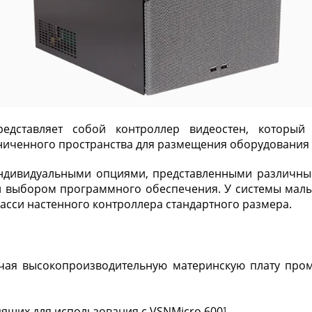
едставляет собой контроллер видеостен, который
аниченного пространства для размещения оборудования
ндивидуальными опциями, представленными различным
и выбором программного обеспечения. У системы малые
асси настенного контроллера стандартного размера.
чая высокопроизводительную материнскую плату промы
ящих для использования с VSNMicro 600¹