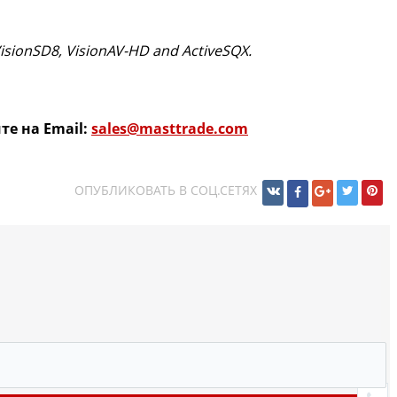
sionSD8, VisionAV-HD and ActiveSQX.
е на Email:
sales@masttrade.com
ОПУБЛИКОВАТЬ В СОЦ.СЕТЯХ