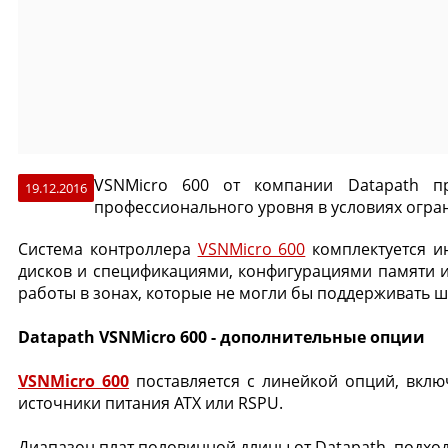
VSNMicro 600 от компании Datapath пр
19.12.2016
профессионального уровня в условиях огр
Система контроллера
VSNMicro 600
комплектуется и
дисков и спецификациями, конфигурациями памяти 
работы в зонах, которые не могли бы поддерживать ш
Datapath VSNMicro 600 - дополнительные опции
VSNMicro 600
поставляется с линейкой опций, вклю
источники питания ATX или RSPU.
Диапазон плат половинной длины от Datapath, подход