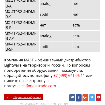
MX-4TPS2-4HDMI-
analog
нет
IB-A
MX-4TPS2-4HDMI-
spdif
нет
IB-S
MX-4TPS2-4HDMI-
нет
есть
IB-P
MX-4TPS2-4HDMI-
analog
есть
IB-AP
MX-4TPS2-4HDMI-
spdif
есть
IB-SP
Компания MAST – официальный дистрибьютор
Lightware на территории России. По вопросам
приобретения оборудования, пожалуйста,
обращайтесь по телефону
+7 (499) 641 06 11
или
пишите на электронную
почту:
sales@masttrade.com
Вернуться обратно
ОПУБЛИКОВАТЬ В СОЦ.СЕТЯХ