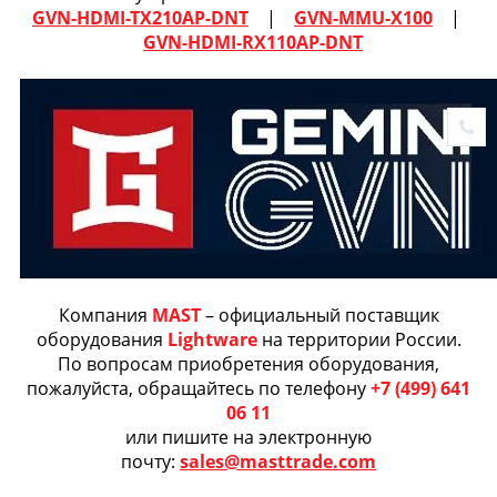
GVN-HDMI-TX210AP-DNT
|
GVN-MMU-X100
|
GVN-HDMI-RX110AP-DNT
Компания
MAST
– официальный поставщик
оборудования
Lightware
на территории России.
По вопросам приобретения оборудования,
пожалуйста, обращайтесь по телефону
+7 (499) 641
06 11
или пишите на электронную
почту:
sales@masttrade.com