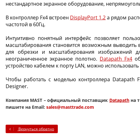
нестандартное экранное оборудование, непрямоугол
В контроллер Fx4 встроен
DisplayPort 1.2
а рядом расп
частотой в 60Гц.
Интуитивно понятный интерфейс позволяет пользов
масштабирования становится возможным выводить ви
для обрезки и масштабирования изображений для
неограниченное экранное полотно.
Datapath Fx4
об
устройство кабелем к порту LAN, можно использовать 
Чтобы работать с моделью контроллера Datapath 
Designer.
Компания MAST – официальный поставщик
Datapath
на т
пишите на Email:
sales@masttrade.com
Вернуться обратно