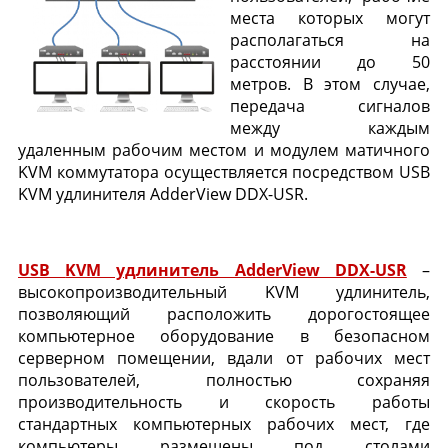
места которых могут
располагаться на
расстоянии до 50
метров. В этом случае,
передача сигналов
между каждым
удаленным рабочим местом и модулем матичного
KVM коммутатора осуществляется посредством USB
KVM удлинителя AdderView DDX-USR.
USB
KVM удлинитель AdderView DDX-USR
–
высокопроизводительный KVM удлинитель,
позволяющий расположить дорогостоящее
компьютерное оборудование в безопасном
серверном помещении, вдали от рабочих мест
пользователей, полностью сохраняя
производительность и скорость работы
стандартных компьютерных рабочих мест, где
компьютеры размещены под столами