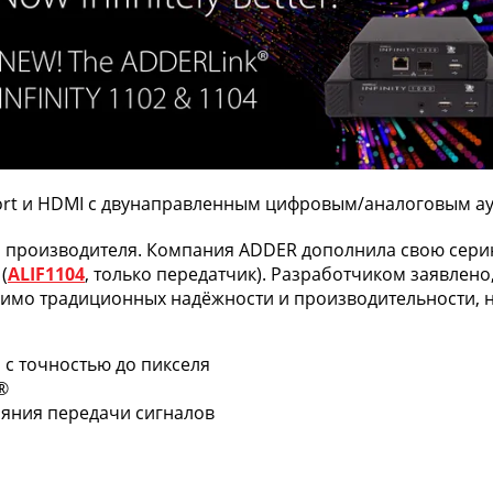
Port и HDMI с двунаправленным цифровым/аналоговым а
о производителя. Компания ADDER дополнила свою серию
(
ALIF1104
, только передатчик). Разработчиком заявлено
имо традиционных надёжности и производительности, 
 с точностью до пикселя
®
яния передачи сигналов