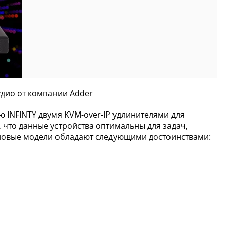
удио от компании Adder
 INFINTY двумя KVM-over-IP удлинителями для
, что данные устройства оптимальны для задач,
новые модели обладают следующими достоинствами: