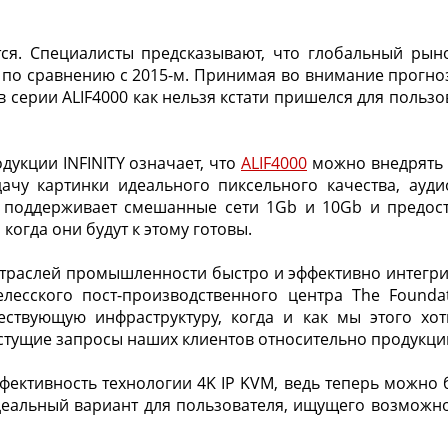
ся. Специалисты предсказывают, что глобальный рынок
8% по сравнению с 2015-м. Принимая во внимание прогн
тв серии ALIF4000 как нельзя кстати пришелся для польз
укции INFINITY означает, что
ALIF4000
можно внедрять 
дачу картинки идеального пиксельного качества, ау
о поддерживает смешанные сети 1Gb и 10Gb и предос
огда они будут к этому готовы.
траслей промышленности быстро и эффективно интегрир
елесского пост-производственного центра The Foundat
ествующую инфраструктуру, когда и как мы этого х
тущие запросы наших клиентов относительно продукции
ффективность технологии 4K IP KVM, ведь теперь можно 
деальный вариант для пользователя, ищущего возможно