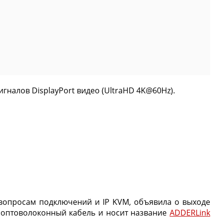
гналов DisplayPort видео (UltraHD 4K@60Hz).
 вопросам подключений и IP KVM, объявила о выходе
н оптоволоконный кабель и носит название
ADDERLink