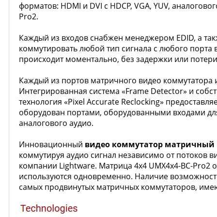
форматов: HDMI и DVI с HDCP, VGA, YUV, аналогово
Pro2.
Каждый из входов снабжен менеджером EDID, а та
коммутировать любой тип сигнала с любого порта
происходит моментально, без задержки или потери
Каждый из портов матричного видео коммутатора и
Интегрированная система «Frame Detector» и собс
технология «Pixel Accurate Reclocking» предоста
оборудован портами, оборудованными входами для 
аналогового аудио.
Инновационный
видео коммутатор матричный
коммутируя аудио сигнал независимо от потоков в
компании Lightware. Матрица 4x4 UMX4x4-BC-Pro2 
используются одновременно. Наличие возможности 
самых продвинутых матричных коммутаторов, имею