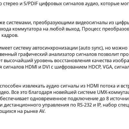
го стерео и S/PDIF цифровых сигналов аудио, которые мо
кже системами, преобразующими видеосигналы из цифры 
 входа коммутатора на любой выход. Процесс преобразо
 кадров.
меет систему автосинхронизации (auto sync), но можно
твенный графический анализатор сигналов позволит про
вляет высочайший уровень восстановления качества изо
сигналов HDMI и DVI с шифрованием HDCP, VGA, сигнал
способен извлекать аудио сигналы из HDMI потока и вст
идео. Все это благодаря новейшей системе UMX-коммут
обеспечивает одновременное подключение до 8 источник
дистанционного управления по RS-232 и IP, набор спе
щихся на рынке AV.