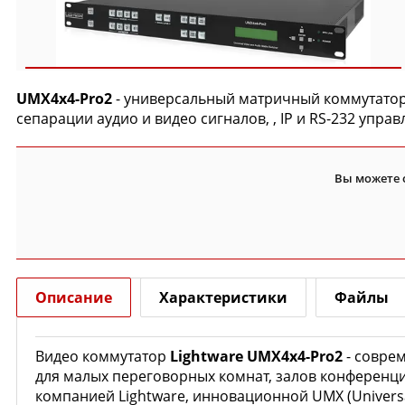
UMX4x4-Pro2
- универсальный матричный коммутатор D
сепарации аудио и видео сигналов, , IP и RS-232 упра
Вы можете 
Описание
Характеристики
Файлы
Видео коммутатор
Lightware UMX4x4-Pro2
- совре
для малых переговорных комнат, залов конференц
компанией Lightware, инновационной UMX (Univer