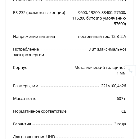
RS-232 (возможные опции)
9600, 19200, 38400, 57600,
115200 битс (по умолчанию
57600)
Напряжение питания
постоянный ток, 12 В, 2 А
Потребление
8 Вт (максимально)
электроэнергии
Корпус
Металлический толщиной
1 мм
Размеры, мм
221×100,4×26
Масса нетто
607 г
Нормативное соответствие
CE
Гарантия
3 года
Для разрешения UHD