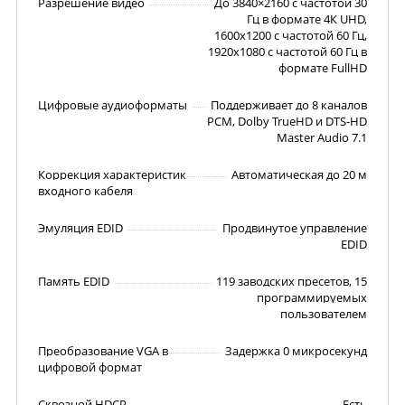
Разрешение видео
До 3840×2160 с частотой 30
Гц в формате 4К UHD,
1600x1200 с частотой 60 Гц,
1920х1080 с частотой 60 Гц в
формате FullHD
Цифровые аудиоформаты
Поддерживает до 8 каналов
PCM, Dolby TrueHD и DTS-HD
Master Audio 7.1
Коррекция характеристик
Автоматическая до 20 м
входного кабеля
Эмуляция EDID
Продвинутое управление
EDID
Память EDID
119 заводских пресетов, 15
программируемых
пользователем
Преобразование VGA в
Задержка 0 микросекунд
цифровой формат
Сквозной HDCP
Есть