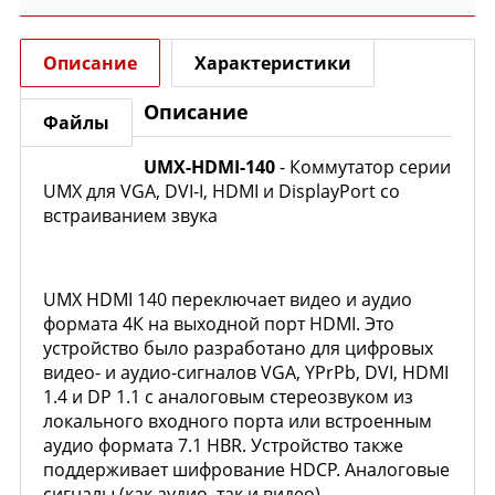
Описание
Характеристики
Описание
Файлы
UMX-HDMI-140
- Коммутатор серии
UMX для VGA, DVI-I, HDMI и DisplayPort со
встраиванием звука
UMX HDMI 140 переключает видео и аудио
формата 4К на выходной порт HDMI. Это
устройство было разработано для цифровых
видео- и аудио-сигналов VGA, YPrPb, DVI, HDMI
1.4 и DP 1.1 с аналоговым стереозвуком из
локального входного порта или встроенным
аудио формата 7.1 HBR. Устройство также
поддерживает шифрование HDCP. Аналоговые
сигналы (как аудио, так и видео)