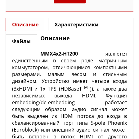
Описание
Характеристики
Описание
Файлы
MMX4x2-HT200
является
единственным в своем роде матричным
коммутатором, отличающимся компактными
размерами, малым весом и стильным
дизайном. Устройство имеет четыре входа
TM
(3хHDMI и 1х TPS (HDBaseT
)), а также два
независимых выхода HDMI. Функция
embedding/de-embedding работает
следующим образом: аудио сигнал может
быть выделен из HDMI потока до входа в
сбалансированный порт типа 5-pole Phoenix
(Euroblock) или внешний аудио сигнал может
быть встроен в поток HDMI от другого