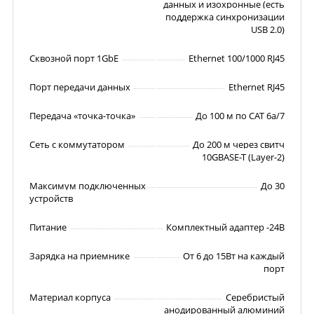
данных и изохронные (есть
поддержка синхронизации
USB 2.0)
Сквозной порт 1GbE
Ethernet 100/1000 RJ45
Порт передачи данных
Ethernet RJ45
Передача «точка-точка»
До 100 м по CAT 6a/7
Сеть с коммутатором
До 200 м через свитч
10GBASE-T (Layer-2)
Максимум подключенных
До 30
устройств
Питание
Комплектный адаптер -24В
Зарядка на приемнике
От 6 до 15Вт на каждый
порт
Материал корпуса
Серебристый
анодированный алюминий