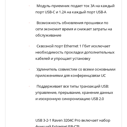
Модуль-приемник подает ток 3А на каждый
·
порт USB-C и 1.2А на каж
дый порт USB-A
Возможность обновления прошивки по
·
сети экономит время и снижает затраты на
обслуживание
Сквозной порт Ethernet 1 Гбит исключает
·
необходимость прокладки дополнительных
кабелей и упрощает установку
Удлинитель совместим со всеми основными
·
приложениями для конференцсвязи UC
Поддерживает все типы транзакций USB
:
·
управление, прерывание, хранение данных
и изохронную синхронизацию USB 2.0
USB 3-2-1 Raven 3204C
Pro
включает набор
функций ExtremeUSB-C™: