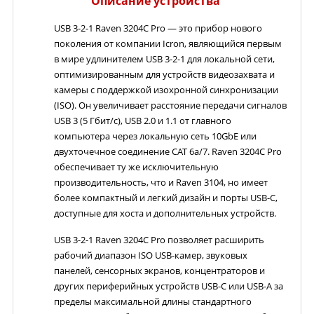
Описание устройства
USB 3-2-1 Raven 3204C
Pro
— это прибор нового
поколения от компании
Icron
, являющийся первым
в мире удлинителем USB 3-2-1 для локальной сети,
оптимизированным для устройств видеозахвата и
камеры с поддержкой изохронной синхронизации
(ISO). Он увеличивает расстояние передачи сигналов
USB 3 (5 Гбит/с), USB 2.0 и 1.1 от главного
компьютера через локальную сеть 10GbE или
двухточечное соединение CAT 6a/7. Raven 3204C Pro
обеспечивает ту же исключительную
производительность, что и Raven 3104, но имеет
более компактный и легкий дизайн и порты USB-C,
доступные для хоста и дополнительных устройств.
USB 3-2-1 Raven 3204C
Pro
позволяет расширить
рабочий диапазон ISO USB-камер, звуковых
панелей, сенсорных экранов, концентраторов и
других периферийных устройств USB-C или USB-A за
пределы максимальной длины стандартного