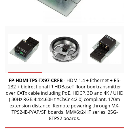
FP-HDMI-TPS-TX97-CRFB -
HDMI1.4 + Ethernet + RS-
232 + bidirectional IR HDBaseT floor box transmitter
over CATx cable including PoE. HDCP, 3D and 4K / UHD
( 30Hz RGB 4:4:4,60Hz YCbCr 4:2:0) compliant. 170m
extension distance. Remote powering through MX-
TPS2-IB-P/AP/SP boards, MMX6x2-HT series, 25G-
8TPS2 boards.