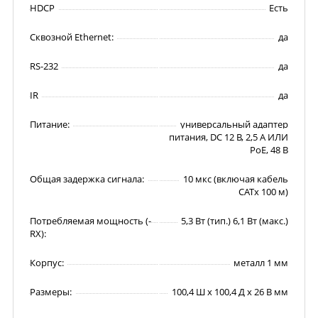
HDCP
Есть
Сквозной Ethernet:
да
RS-232
да
IR
да
Питание:
универсальный адаптер
питания, DC 12 В, 2,5 А ИЛИ
PoE, 48 В
Общая задержка сигнала:
10 мкс (включая кабель
CATx 100 м)
Потребляемая мощность (-
5,3 Вт (тип.) 6,1 Вт (макс.)
RX):
Корпус:
металл 1 мм
Размеры:
100,4 Ш х 100,4 Д х 26 В мм