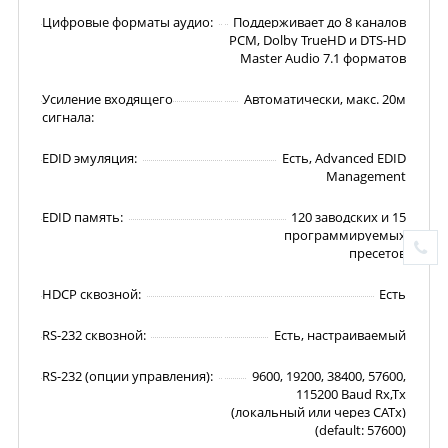
Цифровые форматы аудио:
Поддерживает до 8 каналов
PCM, Dolby TrueHD и DTS-HD
Master Audio 7.1 форматов
Усиление входящего
Автоматически, макс. 20м
сигнала:
EDID эмуляция:
Есть, Advanced EDID
Management
EDID память:
120 заводских и 15
программируемых
пресетов
HDCP сквозной:
Есть
RS-232 сквозной:
Есть, настраиваемый
RS-232 (опции управления):
9600, 19200, 38400, 57600,
115200 Baud Rx,Tx
(локальный или через CATx)
(default: 57600)