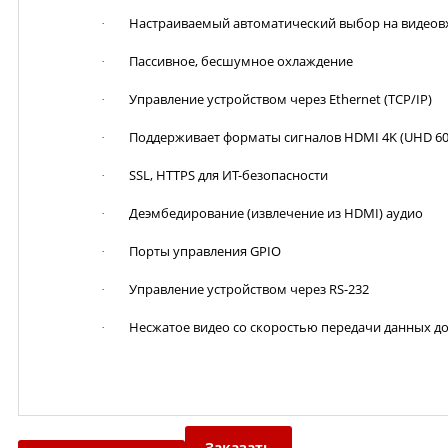
Настраиваемый автоматический выбор на видеов
·
Пассивное, бесшумное охлаждение
·
Управление устройством через Ethernet (TCP/IP)
·
Поддерживает форматы сигналов HDMI 4K (UHD 60 Гц
·
SSL, HTTPS для ИТ-безопасности
·
Деэмбедирование (извлечение из
HDMI
) аудио
·
Порты управления GPIO
·
Управление устройством через RS-232
·
Несжатое видео со скоростью передачи данных до 
·
Заказать