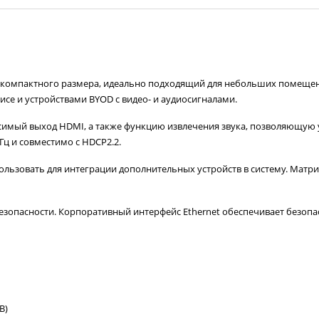
омпактного размера, идеально подходящий для небольших помещени
исе и устройствами
BYOD
с видео- и аудиосигналами.
симый выход HDMI, а также функцию извлечения звука, позволяющую у
Гц и совместимо с HDCP2.2.
спользовать для интеграции дополнительных устройств в систему. Ма
зопасности. Корпоративный интерфейс Ethernet обеспечивает безопасн
В)