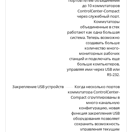
портов путем объединения
до 10 коммутаторов
ControlCenter-Compact
через служебный порт.
Коммутаторы
объединенные в стек
работают как одна большая
система. Теперь возможно
создавать больше
количество много-
мониторных рабочих
станций и подключать еще
больше компьютеров,
управляя ими через USB или
RS-232.
Закрепление USB устройств
Когда несколько портов
коммутатора ControlCenter-
Compact сгруппированы в
много-канальную
конфигурацию, новая
функция закрепления USB
оборудования позволяет
сохранить возможность
управления текущим