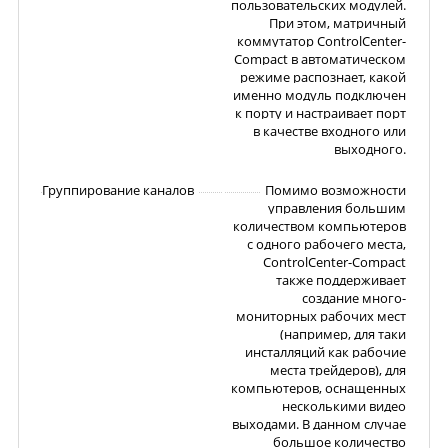
пользовательских модулей.
При этом, матричный
коммутатор ControlCenter-
Compact в автоматическом
режиме распознает, какой
именно модуль подключен
к порту и настраивает порт
в качестве входного или
выходного.
Группирование каналов
Помимо возможности
управления большим
количеством компьютеров
с одного рабочего места,
ControlCenter-Compact
также поддерживает
создание много-
мониторных рабочих мест
(например, для таки
инсталляций как рабочие
места трейдеров), для
компьютеров, оснащенных
несколькими видео
выходами. В данном случае
большое количество