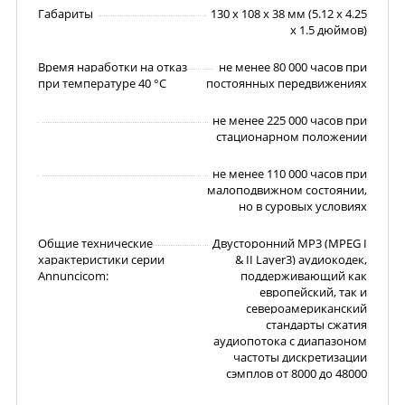
Габариты
130 x 108 x 38 мм (5.12 x 4.25
x 1.5 дюймов)
Время наработки на отказ
не менее 80 000 часов при
при температуре 40 °C
постоянных передвижениях
не менее 225 000 часов при
стационарном положении
не менее 110 000 часов при
малоподвижном состоянии,
но в суровых условиях
Общие технические
Двусторонний MP3 (MPEG I
характеристики серии
& II Layer3) аудиокодек,
Annuncicom:
поддерживающий как
европейский, так и
североамериканский
стандарты сжатия
аудиопотока с диапазоном
частоты дискретизации
сэмплов от 8000 до 48000