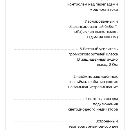
контролем над перепадами
мощности тока
Изолированный и
сбалансированный 0дБм (1
мВт) аудио выход (макс.
11дБм на 600 Ом)
5-Ваттный усилитель
громкоговорителей класса
D, защищённый аудио
выход 8 Ом
2 надёжно защищённых
разъёма, срабатывающих
на замыкание/размыкание
1 порт вывода для
подключения
светодиодного индикатора
Встроенный
температурный сенсор для