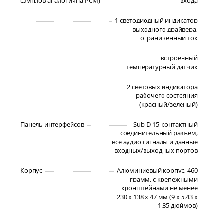
сэмплов аналогична PCM)
входа
1 светодиодный индикатор
выходного драйвера,
ограниченный ток
встроенный
температурный датчик
2 световых индикатора
рабочего состояния
(красный/зеленый)
Панель интерфейсов
Sub-D 15-контактный
соединительный разъем,
все аудио сигналы и данные
входных/выходных портов
Корпус
Алюминиевый корпус, 460
грамм, с крепежными
кронштейнами не менее
230 x 138 x 47 мм (9 x 5.43 x
1.85 дюймов)