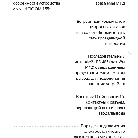
особенности устройства
(разъёмы M12)
ANNUNCICIOM 155:
Встроенный коммутатор
цифровых каналов
позволяет сформировать
сеть гроздевидной
топологии
Последовательный
интерфейс RS-485 (разъём
M12) с защищённым
предохранителем портом
вывода для подключения
внешних устройств
Внешний D-образный 15-
контактный разъём,
передающий все сигналы
ввода/вывода
Порт для подключения
электростатического
электретного микрофона с