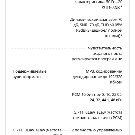
характеристика: 50 Гц ..20
кГц (-3 дБ)*
Динамический диапазон 70
дБ, SNR -70 дБ, THD <0.05%
(-3dBFS (децибел полной
шкалы))*
Чувствительность
входного порта
регулируется программно
Поддерживаемые
MP3, кодирование/
аудиоформаты
декодирование до 192/320
Кб/сек
PCM 16 бит при 8, 16, 22.05,
24, 32, 44.1, 48 кГц
G.711, uLaw, aLaw (частота
сэмплов аналогична PCM)
G.711, uLaw, aLaw (частота
2 полностью управляемых