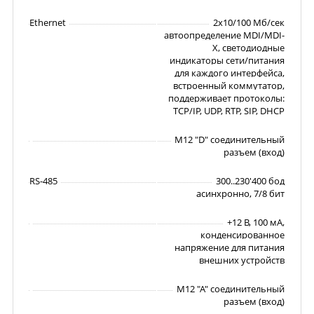
Ethernet
2x10/100 Мб/сек
автоопределение MDI/MDI-
X, светодиодные
индикаторы сети/питания
для каждого интерфейса,
встроенный коммутатор,
поддерживает протоколы:
TCP/IP, UDP, RTP, SIP, DHCP
M12 "D" соединительный
разъем (вход)
RS-485
300..230'400 бод
асинхронно, 7/8 бит
+12 В, 100 мА,
конденсированное
напряжение для питания
внешних устройств
M12 "A" соединительный
разъем (вход)