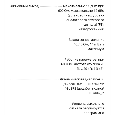
Линейный выход
максимально 11 дБm при
600 Ом, максимально 12 dBu
(установочных уровня
аналогового звукового
сигнала) (FS),
незагруженный
Выход сопротивление
40..45 Ом, 14 mВатт
максимум
Рабочие параметры при
600 Ом: частота отклика 20
Гц .. 20 кГц (-3 дБ),
Динамический диапазон 80
дБ, SNR -80дБ, THD <0.15%
(-3dBFS (децибел полной
шкалы))*
Уровень выходного
сигнала регулируется
программно