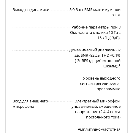
Выход на динамики
5.0 Ватт RMS максимум при
8 Ом
Рабочие параметры при 8
Ом: частота отклика 10 Гц ..
15 кГц (-3дБ),
Динамический диапазон 82
дБ, SNR -82 дБ, THD <0.1%
(-3dBFS (децибел полной
шкалы))*
Уровень выходного
сигнала регулируется
программно
Вход для внешнего
Электретный микрофон,
микрофона
управляемый, смещенное
напряжение (2.4..4 вольт
постоянного тока)
Амплитудно-частотная