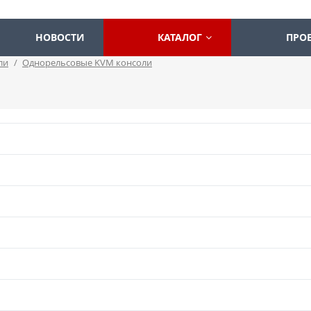
НОВОСТИ
КАТАЛОГ
ПРО
ли
/
Однорельсовые KVM консоли