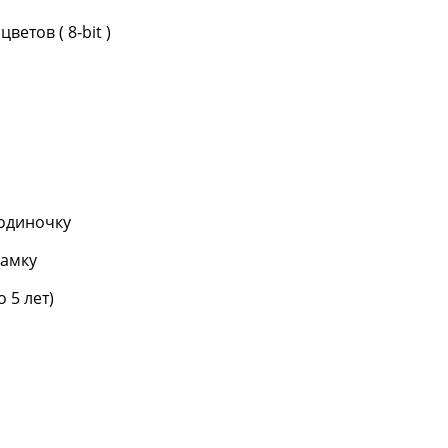
етов ( 8-bit )
одиночку
замку
 5 лет)