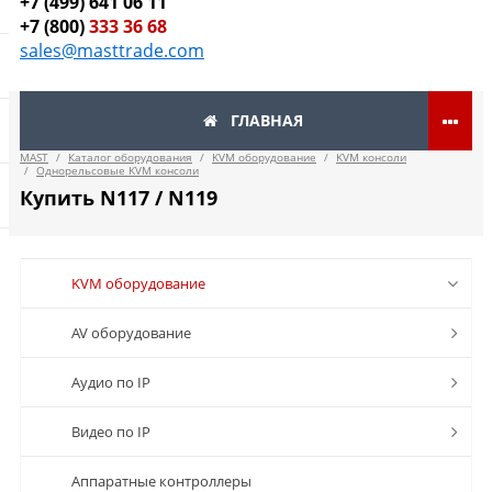
+7 (499) 641 06 11
+7 (800)
333 36 68
sales@masttrade.com
ГЛАВНАЯ
MAST
/
Каталог оборудования
/
KVM оборудование
/
KVM консоли
/
Однорельсовые KVM консоли
Купить N117 / N119
KVM оборудование
AV оборудование
Аудио по IP
Видео по IP
Аппаратные контроллеры