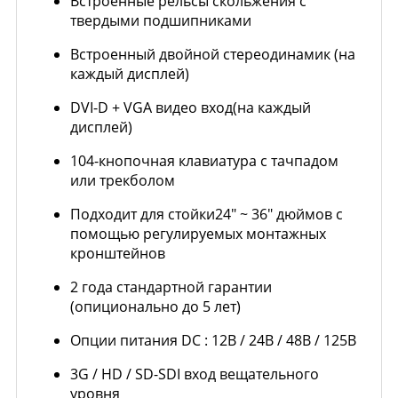
Встроенные рельсы скольжения с
твердыми подшипниками
Встроенный двойной стереодинамик (на
каждый дисплей)
DVI-D + VGA видео вход(на каждый
дисплей)
104-кнопочная клавиатура с тачпадом
или трекболом
Подходит для стойки24" ~ 36" дюймов с
помощью регулируемых монтажных
кронштейнов
2 года стандартной гарантии
(опиционально до 5 лет)
Опции питания DC : 12В / 24В / 48В / 125В
3G / HD / SD-SDI вход вещательного
уровня