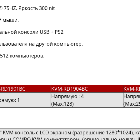
 75HZ. Яркость 300 nit
/ мыши.
льной консоли USB + PS2
ьзователя на другой компьютер.
 512 компьютеров.
-RD1901BC
KVM-RD1904BC
KVM-R
Напрямую : 4
Напря
рямую: 1
(Max:128)
(Max:2
" KVM консоль с LCD экраном (разрешение 1280*1024), к
овым COMBO KVM коммутатором. (опционально модуль IP