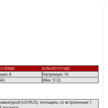
D1908BC
KVM-RD1916BC
мую: 8
Напрямую: 16
56)
(Max :512)
лавиатурой (US/RUS), тачпадом, со встроенным 1
 доступа)