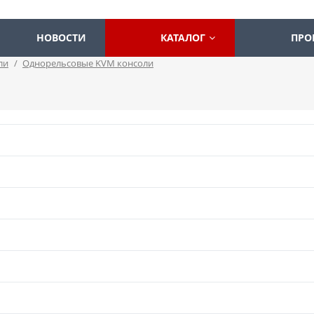
НОВОСТИ
КАТАЛОГ
ПРО
ли
/
Однорельсовые KVM консоли