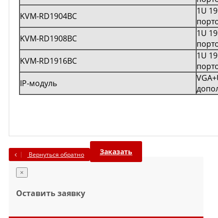
1U 19
KVM-RD1904BC
порт
1U 19
KVM-RD1908BC
порт
1U 19
KVM-RD1916BC
порт
VGA+U
IP-модуль
допо
Заказать
Вернуться обратно
×
Оставить заявку