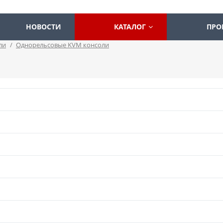
НОВОСТИ
КАТАЛОГ
ПРО
ли
/
Однорельсовые KVM консоли