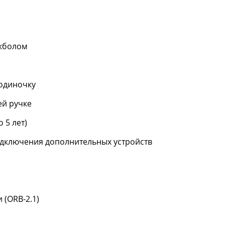
екболом
одиночку
ей ручке
 5 лет)
одключения дополнительных устройств
 (ORB-2.1)