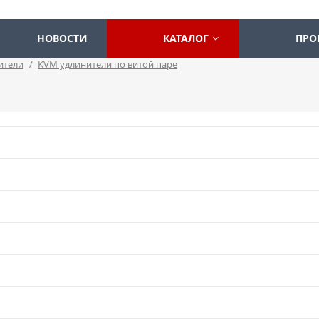
НОВОСТИ
КАТАЛОГ
ПРО
ители
/
KVM удлинители по витой паре