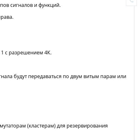
ов сигналов и функций.
права.
 1 с разрешением 4К.
игнала будут передаваться по двум витым парам или
утаторам (кластерам) для резервирования