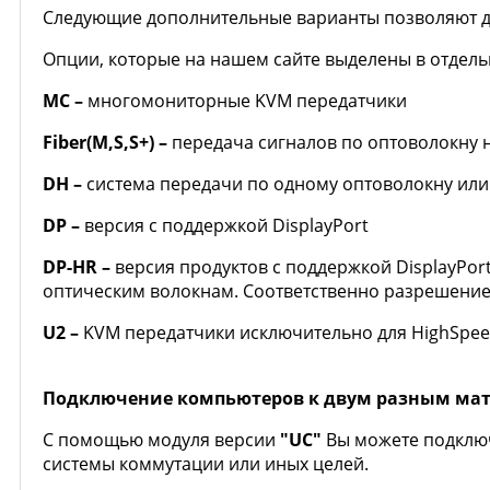
Следующие дополнительные варианты позволяют д
Опции, которые на нашем сайте выделены в отдельн
MC –
многомониторные KVM передатчики
Fiber(
M,
S,
S+) –
передача сигналов по оптоволокну 
DH
–
система передачи по одному оптоволокну или 
DP
–
версия с поддержкой DisplayPort
DP-
HR
–
версия продуктов с поддержкой DisplayPort
оптическим волокнам. Соответственно разрешение 
U2 –
KVM передатчики исключительно для HighSpeed
Подключение компьютеров к двум разным ма
С помощью модуля версии
"UC"
Вы можете подключ
системы коммутации или иных целей.