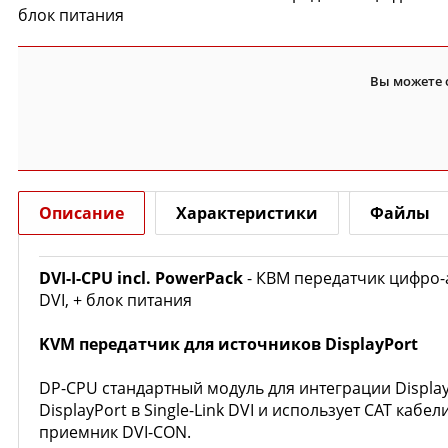
блок питания
Вы можете 
Описание
Характеристики
Файлы
DVI-I-CPU incl. PowerPack
- КВМ передатчик цифро-
DVI, + блок питания
KVM передатчик для источников DisplayPort
DP-CPU стандартный модуль для интеграции DisplayP
DisplayPort в Single-Link DVI и использует CAT ка
приемник DVI-CON.