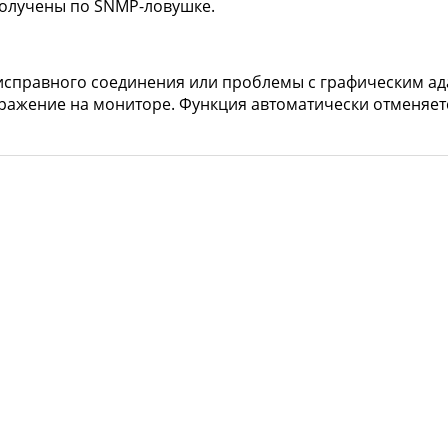
получены по SNMP-ловушке.
еисправного соединения или проблемы с графическим а
ажение на мониторе. Функция автоматически отменяется