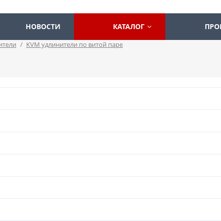
НОВОСТИ
КАТАЛОГ
ПРО
ители
/
KVM удлинители по витой паре