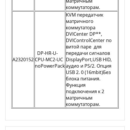
матричным
коммутаторам.
KVM передатчик
матричного
коммутатора
DVICenter DP**,
DVIControlCenter по
витой паре для
DP-HR-U-
передачи сигналов
A2320152
CPU-MC2-UC
DisplayPort,USB HID,
noPowerPack
аудио и PS/2. Опция
USB 2. 0 (16mbit)Без
блока питания.
Функция
подключения к 2
матричным
коммутаторам.