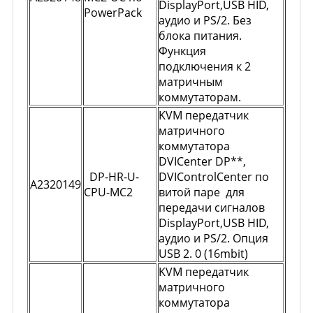
DisplayPort,USB HID,
PowerPack
аудио и PS/2. Без
блока питания.
Функция
подключения к 2
матричным
коммутаторам.
KVM передатчик
матричного
коммутатора
DVICenter DP**,
DP-HR-U-
DVIControlCenter по
A2320149
CPU-MC2
витой паре для
передачи сигналов
DisplayPort,USB HID,
аудио и PS/2. Опция
USB 2. 0 (16mbit)
KVM передатчик
матричного
коммутатора