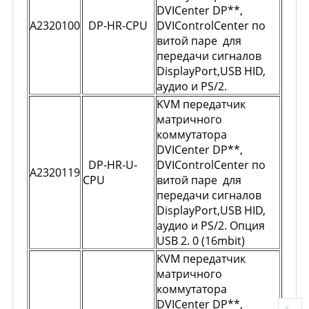
DVICenter DP**,
A2320100
DP-HR-CPU
DVIControlCenter по
витой паре для
передачи сигналов
DisplayPort,USB HID,
аудио и PS/2.
KVM передатчик
матричного
коммутатора
DVICenter DP**,
DP-HR-U-
DVIControlCenter по
A2320119
CPU
витой паре для
передачи сигналов
DisplayPort,USB HID,
аудио и PS/2. Опция
USB 2. 0 (16mbit)
KVM передатчик
матричного
коммутатора
DVICenter DP**,