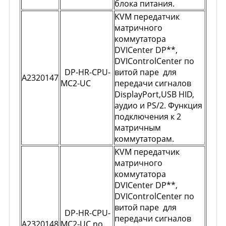
блока питания.
KVM передатчик
матричного
коммутатора
DVICenter DP**,
DVIControlCenter по
DP-HR-CPU-
витой паре для
A2320147
MC2-UC
передачи сигналов
DisplayPort,USB HID,
аудио и PS/2. Функция
подключения к 2
матричным
коммутаторам.
KVM передатчик
матричного
коммутатора
DVICenter DP**,
DVIControlCenter по
витой паре для
DP-HR-CPU-
передачи сигналов
A2320148
MC2-UC no