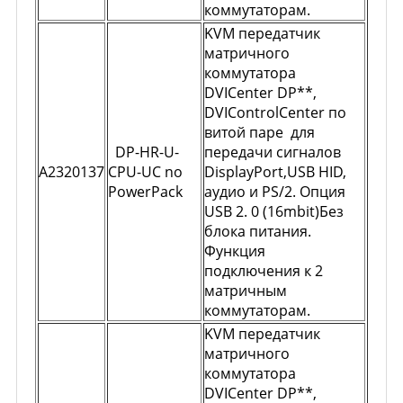
коммутаторам.
KVM передатчик
матричного
коммутатора
DVICenter DP**,
DVIControlCenter по
витой паре для
DP-HR-U-
передачи сигналов
A2320137
CPU-UC no
DisplayPort,USB HID,
PowerPack
аудио и PS/2. Опция
USB 2. 0 (16mbit)Без
блока питания.
Функция
подключения к 2
матричным
коммутаторам.
KVM передатчик
матричного
коммутатора
DVICenter DP**,