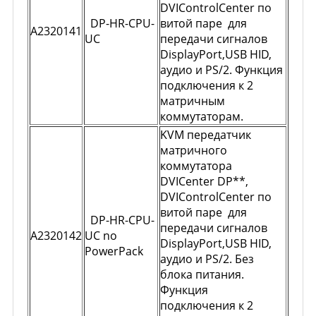
DVIControlCenter по
DP-HR-CPU-
витой паре для
A2320141
UC
передачи сигналов
DisplayPort,USB HID,
аудио и PS/2. Функция
подключения к 2
матричным
коммутаторам.
KVM передатчик
матричного
коммутатора
DVICenter DP**,
DVIControlCenter по
витой паре для
DP-HR-CPU-
передачи сигналов
A2320142
UC no
DisplayPort,USB HID,
PowerPack
аудио и PS/2. Без
блока питания.
Функция
подключения к 2