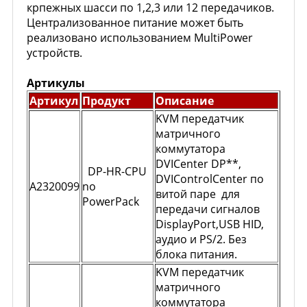
крпежных шасси по 1,2,3 или 12 передачиков.
Централизованное питание может быть
реализовано использованием MultiPower
устройств.
Артикулы
Артикул
Продукт
Описание
KVM передатчик
матричного
коммутатора
DVICenter DP**,
DP-HR-CPU
DVIControlCenter по
A2320099
no
витой паре для
PowerPack
передачи сигналов
DisplayPort,USB HID,
аудио и PS/2. Без
блока питания.
KVM передатчик
матричного
коммутатора