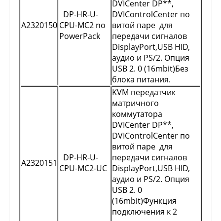
DVICenter DP**,
DP-HR-U-
DVIControlCenter по
A2320150
CPU-MC2 no
витой паре для
PowerPack
передачи сигналов
DisplayPort,USB HID,
аудио и PS/2. Опция
USB 2. 0 (16mbit)Без
блока питания.
KVM передатчик
матричного
коммутатора
DVICenter DP**,
DVIControlCenter по
витой паре для
DP-HR-U-
передачи сигналов
A2320151
CPU-MC2-UC
DisplayPort,USB HID,
аудио и PS/2. Опция
USB 2. 0
(16mbit)Функция
подключения к 2