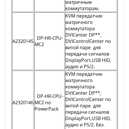
матричным
коммутаторам.
KVM передатчик
матричного
коммутатора
DVICenter DP**,
DP-HR-CPU-
A2320145
DVIControlCenter по
MC2
витой паре для
передачи сигналов
DisplayPort,USB HID,
аудио и PS/2.
KVM передатчик
матричного
коммутатора
DVICenter DP**,
DP-HR-CPU-
DVIControlCenter по
A2320146
MC2 no
витой паре для
PowerPack
передачи сигналов
DisplayPort,USB HID,
аудио и PS/2. Без