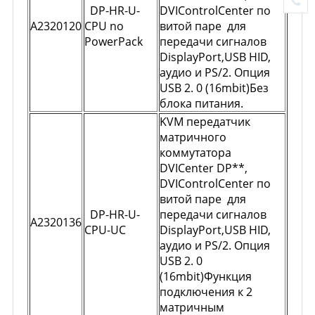
DP-HR-U-
DVIControlCenter по
A2320120
CPU no
витой паре для
PowerPack
передачи сигналов
DisplayPort,USB HID,
аудио и PS/2. Опция
USB 2. 0 (16mbit)Без
блока питания.
KVM передатчик
матричного
коммутатора
DVICenter DP**,
DVIControlCenter по
витой паре для
DP-HR-U-
передачи сигналов
A2320136
CPU-UC
DisplayPort,USB HID,
аудио и PS/2. Опция
USB 2. 0
(16mbit)Функция
подключения к 2
матричным