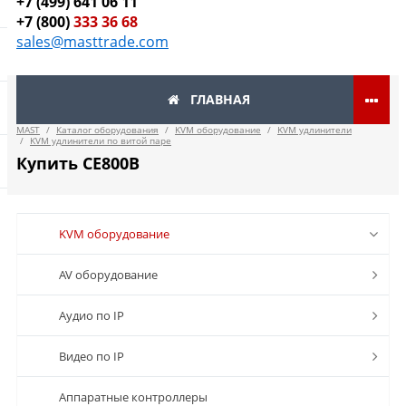
+7 (499) 641 06 11
+7 (800)
333 36 68
sales@masttrade.com
ГЛАВНАЯ
MAST
/
Каталог оборудования
/
KVM оборудование
/
KVM удлинители
/
KVM удлинители по витой паре
Купить CE800B
KVM оборудование
AV оборудование
Аудио по IP
Видео по IP
Аппаратные контроллеры