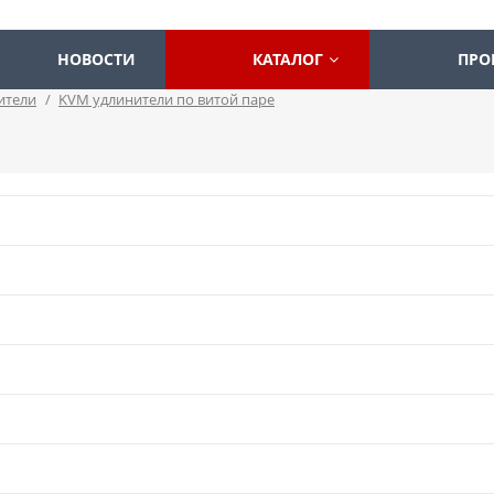
НОВОСТИ
КАТАЛОГ
ПРО
ители
/
KVM удлинители по витой паре