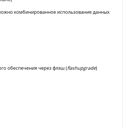
озможно комбинированное использование данных
ого обеспечения через флэш (
flash
upgrade
)