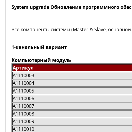
System upgrade
Обновление программного обес
Все компоненты системы (Master & Slave, основно
1-канальный вариант
Компьютерный модуль
Артикул
A1110003
A1110004
A1110005
A1110006
A1110007
A1110008
A1110009
A1110010