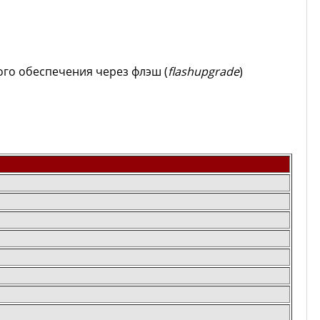
ого обеспечения через флэш (
flash
upgrade
)