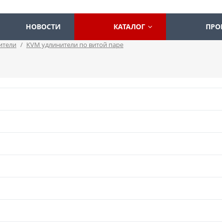
НОВОСТИ
КАТАЛОГ
ПРО
ители
/
KVM удлинители по витой паре