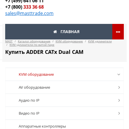
+7 (499) 641 06 11
+7 (800)
333 36 68
sales@masttrade.com
ГЛАВНАЯ
MAST
/
Каталог оборудования
/
KVM оборудование
/
KVM удлинители
/
KVM удлинители по витой паре
Купить ADDER CATx Dual CAM
KVM оборудование
AV оборудование
Аудио по IP
Видео по IP
Аппаратные контроллеры