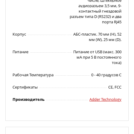
числе; Штекерное
аудиоразъем 3,5 мм, 9-
контактный гнездовой
разъем типа D (RS232) и два
порта RJ45
Корпус
АБС-пластик. 70 мм (H), 52
мм (W), 25 мм (D).
Питание
Питание от USB (макс. 300
мА при 5 В постоянного
тока)
Рабочая Температура
0 - 40 градусов C
Сертификаты
CE, FCC
Производитель
Adder Technology