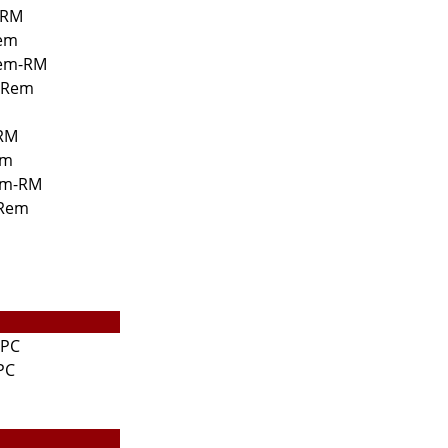
-RM
Rem
Rem-RM
R-Rem
-RM
em
em-RM
-Rem
-PC
PC