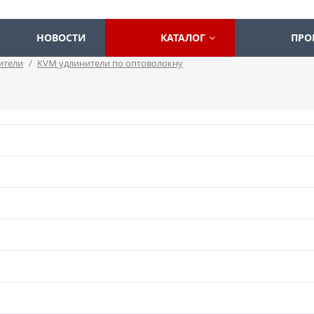
НОВОСТИ
КАТАЛОГ
ПРО
ители
/
KVM удлинители по оптоволокну