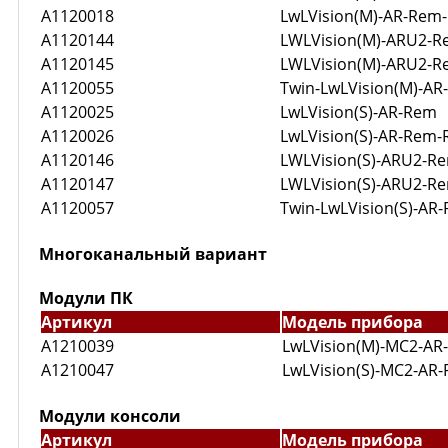
A1120018
LwLVision(M)-AR-Rem
A1120144
LWLVision(M)-ARU2-
A1120145
LWLVision(M)-ARU2-
A1120055
Twin-LwLVision(M)-A
A1120025
LwLVision(S)-AR-Rem
A1120026
LwLVision(S)-AR-Rem
A1120146
LWLVision(S)-ARU2-R
A1120147
LWLVision(S)-ARU2-R
A1120057
Twin-LwLVision(S)-AR
Многоканальный вариант
Модули ПК
Артикул
Модель прибора
A1210039
LwLVision(M)-MC2-AR
A1210047
LwLVision(S)-MC2-AR-
Модули консоли
Артикул
Модель прибора