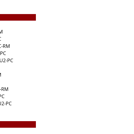
RM
C
C-RM
-PC
RU2-PC
M
C-RM
PC
U2-PC