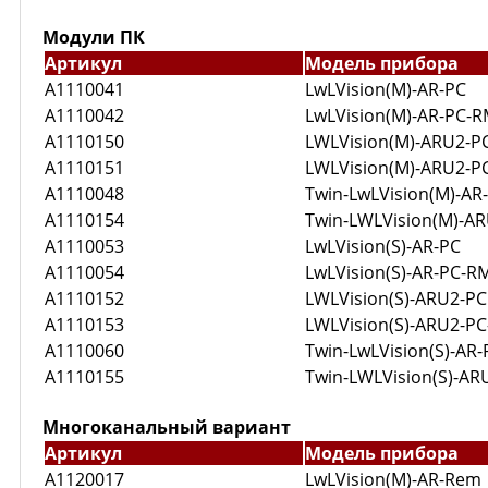
Модули ПК
Артикул
Модель прибора
A1110041
LwLVision(M)-AR-PC
A1110042
LwLVision(M)-AR-PC-
A1110150
LWLVision(M)-ARU2-P
A1110151
LWLVision(M)-ARU2-P
A1110048
Twin-LwLVision(M)-AR
A1110154
Twin-LWLVision(M)-A
A1110053
LwLVision(S)-AR-PC
A1110054
LwLVision(S)-AR-PC-R
A1110152
LWLVision(S)-ARU2-PC
A1110153
LWLVision(S)-ARU2-P
A1110060
Twin-LwLVision(S)-AR-
A1110155
Twin-LWLVision(S)-AR
Многоканальный вариант
Артикул
Модель прибора
A1120017
LwLVision(M)-AR-Rem