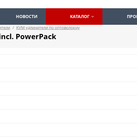
НОВОСТИ
КАТАЛОГ
ПРО
ители
/
KVM удлинители по оптоволокну
incl. PowerPack