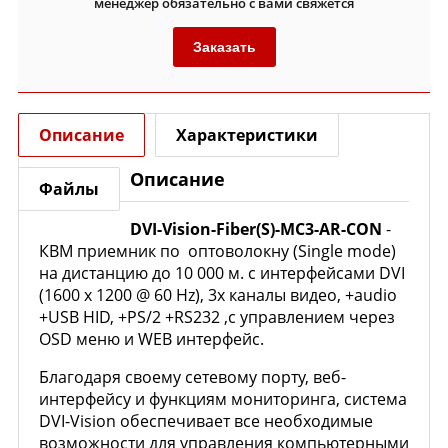
менеджер обязательно с вами свяжется
Заказать
Описание
Характеристики
Описание
Файлы
DVI-Vision-Fiber(S)-MC3-AR-CON
-
КВМ приемник по оптоволокну (Single mode)
на дистанцию до 10 000 м. с интерфейсами DVI
(
1600 x 1200 @ 60 Hz
), 3x каналы видео, +audio
+USB HID, +PS/2 +RS232 ,c управлением через
OSD меню и WEB интерфейс.
Благодаря своему сетевому порту, веб-
интерфейсу и функциям мониторинга, система
DVI-Vision обеспечивает все необходимые
возможности для управления компьютерными