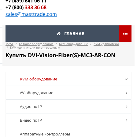
+7 (499) 641 06 11
+7 (800)
333 36 68
sales@masttrade.com
ГЛАВНАЯ
MAST
/
Каталог оборудования
/
KVM оборудование
/
KVM удлинители
/
KVM удлинители по оптоволокну
Купить DVI-Vision-Fiber(S)-MC3-AR-CON
KVM оборудование
AV оборудование
Аудио по IP
Видео по IP
Аппаратные контроллеры