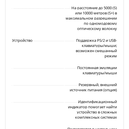
На расстояние до 5000 (S)
или 10000 метров (S+) в
максимальном разрешении
по одномодовому
оптическому волокну
Устройство
Поддержка PS/2 и USB-
клавиатуры/мыши;
возможен смешанный
режим
Постоянная эмуляции
клавиатуры/мыши
Резервный, внешний
источник питания (опция)
Идентификационный
индикатор помогает найти
устройство в сложных
комплексных системах