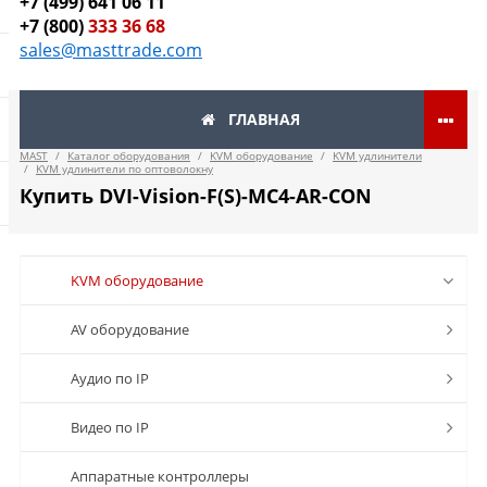
+7 (499) 641 06 11
+7 (800)
333 36 68
sales@masttrade.com
ГЛАВНАЯ
MAST
/
Каталог оборудования
/
KVM оборудование
/
KVM удлинители
/
KVM удлинители по оптоволокну
Купить DVI-Vision-F(S)-MC4-AR-CON
KVM оборудование
AV оборудование
Аудио по IP
Видео по IP
Аппаратные контроллеры