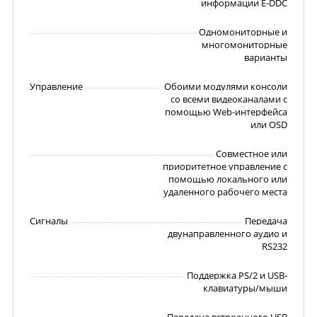
информации E-DDC
Одномониторные и
многомониторные
варианты
Управление
Обоими модулями консоли
со всеми видеоканалами с
помощью Web-интерфейса
или OSD
Совместное или
приоритетное управление с
помощью локального или
удаленного рабочего места
Сигналы
Передача
двунаправленного аудио и
RS232
Поддержка PS/2 и USB-
клавиатуры/мыши