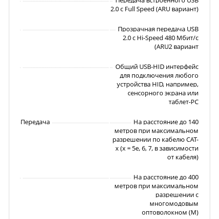
Передача встроенного USB
2.0 с Full Speed ​​(ARU вариант)
Прозрачная передача USB
2.0 с Hi-Speed ​​480 Мбит/с
(ARU2 вариант
Общий USB-HID интерфейс
для подключения любого
устройства HID, например,
сенсорного экрана или
таблет-PC
Передача
На расстояние до 140
метров при максимальном
разрешении по кабелю САТ-
х (х = 5е, 6, 7, в зависимости
от кабеля)
На расстояние до 400
метров при максимальном
разрешении с
многомодовым
оптоволокном (M)