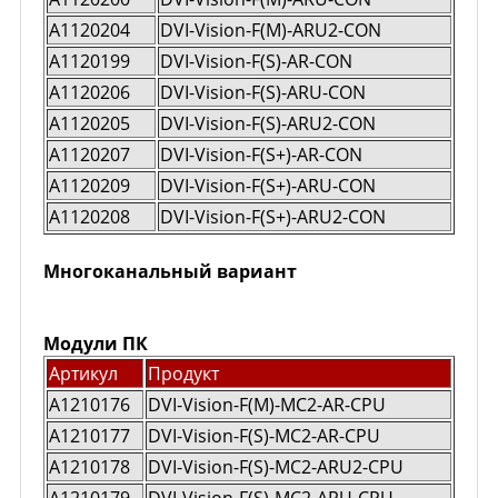
A1120204
DVI-Vision-F(M)-ARU2-CON
A1120199
DVI-Vision-F(S)-AR-CON
A1120206
DVI-Vision-F(S)-ARU-CON
A1120205
DVI-Vision-F(S)-ARU2-CON
A1120207
DVI-Vision-F(S+)-AR-CON
A1120209
DVI-Vision-F(S+)-ARU-CON
A1120208
DVI-Vision-F(S+)-ARU2-CON
Многоканальный вариант
Модули ПК
Артикул
Продукт
A1210176
DVI-Vision-F(M)-MC2-AR-CPU
A1210177
DVI-Vision-F(S)-MC2-AR-CPU
A1210178
DVI-Vision-F(S)-MC2-ARU2-CPU
A1210179
DVI-Vision-F(S)-MC2-ARU-CPU