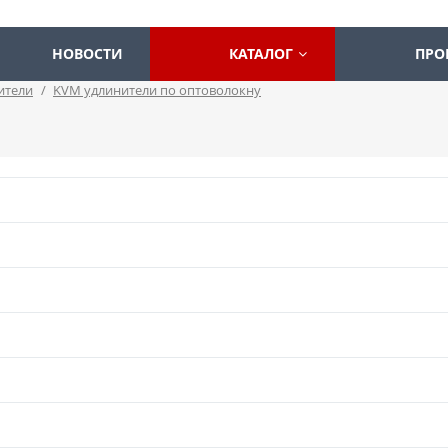
НОВОСТИ
КАТАЛОГ
ПРО
ители
/
KVM удлинители по оптоволокну