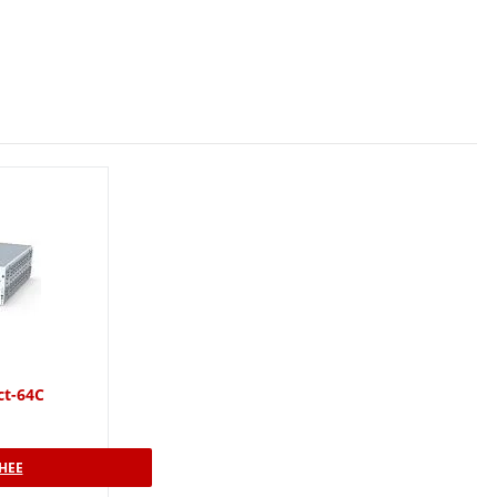
ct-64C
НЕЕ