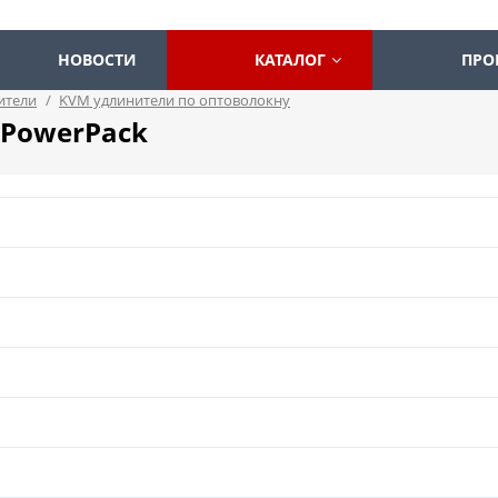
НОВОСТИ
КАТАЛОГ
ПРО
ители
/
KVM удлинители по оптоволокну
. PowerPack