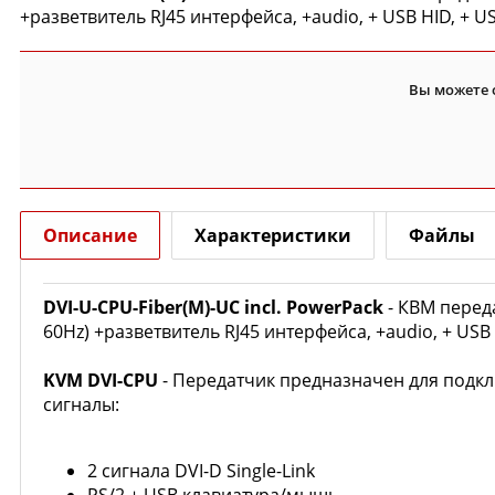
+разветвитель RJ45 интерфейса, +audio, + USB HID, + U
Вы можете 
Описание
Характеристики
Файлы
DVI-U-CPU-Fiber(M)-UC incl. PowerPack
- КВМ перед
60Hz) +разветвитель RJ45 интерфейса, +audio, + USB 
KVM
DVI-CPU
- Передатчик предназначен
для подк
сигналы:
2 сигнала
DVI-D Single-Link