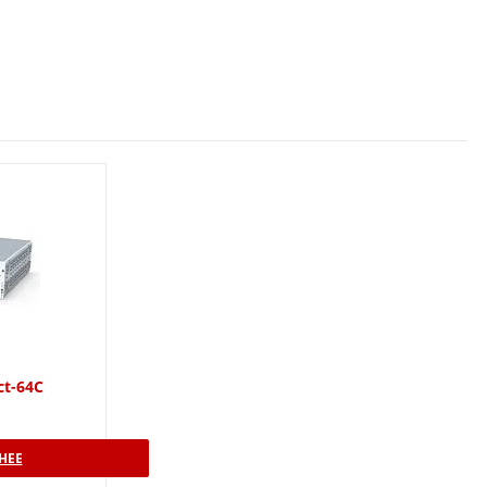
ct-64C
НЕЕ