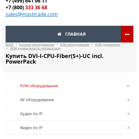
+7 (499) 641 06 11
+7 (800)
333 36 68
sales@masttrade.com
ГЛАВНАЯ
MAST
/
Каталог оборудования
/
KVM оборудование
/
KVM удлинители
/
KVM удлинители по оптоволокну
Купить DVI-I-CPU-Fiber(S+)-UC incl.
PowerPack
KVM оборудование
AV оборудование
Аудио по IP
Видео по IP