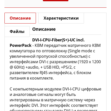
Описание
Характеристики
Описание
Файлы
DVI-I-CPU-Fiber(S+)-UC incl.
PowerPack
- КВМ передатчик матричного КВМ
коммутатора по оптоволокну (Single mode с
увеличенной пропуской способностью) с
интерфейсами DVI с разрешением (1920 x 1200
@ 60Hz) +audio, + USB HID, +PS/2, с
разветвителем RJ45 интерфейса, c блоком
питания в коомплекте.
С компьютерным модулем DVI-I-CPU цифровые
и аналоговые сигналы могут быть
интегрированы в матричную систему через
интерфейс DVI.
Этот интерфейс соответствует
общеизвестному стандарту DVI-I и позволяет