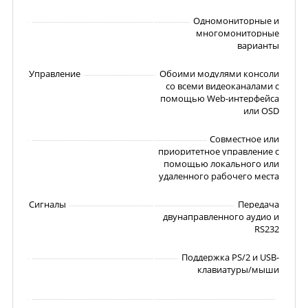
Одномониторные и
многомониторные
варианты
Управление
Обоими модулями консоли
со всеми видеоканалами с
помощью Web-интерфейса
или OSD
Совместное или
приоритетное управление с
помощью локального или
удаленного рабочего места
Сигналы
Передача
двунаправленного аудио и
RS232
Поддержка PS/2 и USB-
клавиатуры/мыши