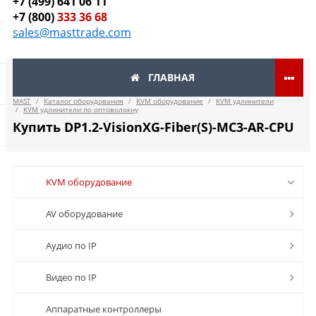
+7 (499) 641 06 11
+7 (800)
333 36 68
sales@masttrade.com
ГЛАВНАЯ
MAST
/
Каталог оборудования
/
KVM оборудование
/
KVM удлинители
/
KVM удлинители по оптоволокну
Купить DP1.2-VisionXG-Fiber(S)-MC3-AR-CPU
KVM оборудование
AV оборудование
Аудио по IP
Видео по IP
Аппаратные контроллеры