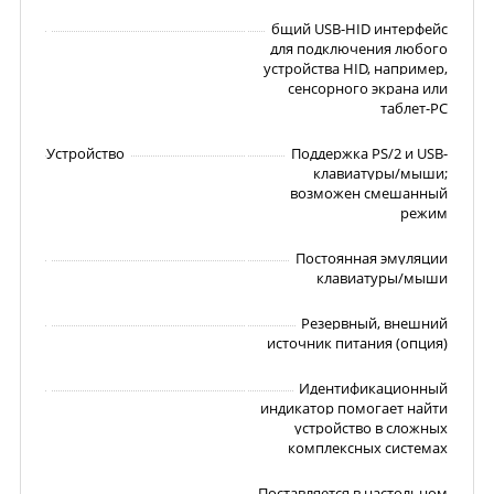
бщий USB-HID интерфейс
для подключения любого
устройства HID, например,
сенсорного экрана или
таблет-PC
Устройство
Поддержка PS/2 и USB-
клавиатуры/мыши;
возможен смешанный
режим
Постоянная эмуляции
клавиатуры/мыши
Резервный, внешний
источник питания (опция)
Идентификационный
индикатор помогает найти
устройство в сложных
комплексных системах
Поставляется в настольном