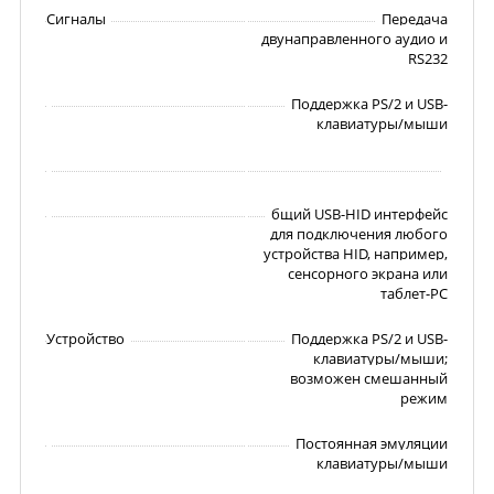
Сигналы
Передача
двунаправленного аудио и
RS232
Поддержка PS/2 и USB-
клавиатуры/мыши
бщий USB-HID интерфейс
для подключения любого
устройства HID, например,
сенсорного экрана или
таблет-PC
Устройство
Поддержка PS/2 и USB-
клавиатуры/мыши;
возможен смешанный
режим
Постоянная эмуляции
клавиатуры/мыши