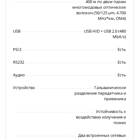
400 м по двум парам
многомодовых оптических
волокон (50/125 µm, 4.700
MHz*км, OM4)
USB
USB HID + USB 2.0 (480
Mbit/s)
PS/2
Есть
RS232
Есть
Аудио
Есть
Устройство
Гальваническое
разделение передатчика и
приемника
Устойчивость к
воздействию излучения и
помех
Два встроенных сетевых