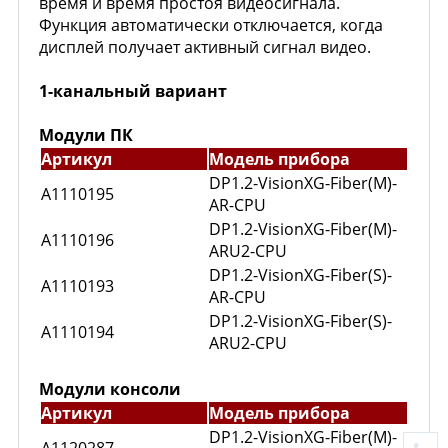
время и время простоя видеосигнала.
Функция автоматически отключается, когда
дисплей получает активный сигнал видео.
1-канальный вариант
Модули ПК
Артикул
Модель прибора
DP1.2-VisionXG-Fiber(M)-
A1110195
AR-CPU
DP1.2-VisionXG-Fiber(M)-
A1110196
ARU2-CPU
DP1.2-VisionXG-Fiber(S)-
A1110193
AR-CPU
DP1.2-VisionXG-Fiber(S)-
A1110194
ARU2-CPU
Модули консоли
Артикул
Модель прибора
DP1.2-VisionXG-Fiber(M)-