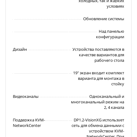
холодных, так и жарких
условиях
Обновление системы
Над панелью
конфигурации
Дизайн
Устройства поставляются в
качестве вариантов для
рабочего стола
19" экран входит комплект
варианта для монтажа в
стойку
Видеоканалы
Одноканальный и
многоканальный режим на
2, 4 канала
Поддержка KVM-
DP1.2-VisionXG использует
NetworkCenter
сеть для обмена данными с
устройством KVM-
NetworkCenter. При